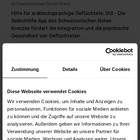
Schweizerisches Rotes Kreuz
Hilfe für arabischsprachige Geflüchtete: SUI - Die
Selbsthilfe-App des Schweizerischen Roten
Kreuzes fördert die Integration und die psychische
Gesundheit von Geflüchteten.
Forschung
Zustimmung
Details
Über Cookies
Facharzt Training
Springer Medizin Verlag
Diese Webseite verwendet Cookies
Interaktiver Zugang zu medizinischem Fachwissen.
Wir verwenden Cookies, um Inhalte und Anzeigen zu
Die Facharzt-Training App bereit angehende
personalisieren, Funktionen für soziale Medien anbieten
Fachärzte optimal auf ihre Prüfung vor.
zu können und die Zugriffe auf unsere Website zu
analysieren. Außerdem geben wir Informationen zu Ihrer
E-Learning
Verwendung unserer Website an unsere Partner für
soziale Medien, Werbung und Analysen weiter. Unsere