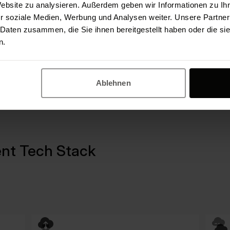
Website zu analysieren. Außerdem geben wir Informationen zu I
 Dein bestehendes
Als App-Agentur arbe
r soziale Medien, Werbung und Analysen weiter. Unsere Partner
ren wir Deine
Besonders bei komple
 Daten zusammen, die Sie ihnen bereitgestellt haben oder die s
 eruieren gemeinsam
Kunden wichtig, eine
n.
nn.
Beratung zu erhalten
Ablehnen
nt Tech Stack