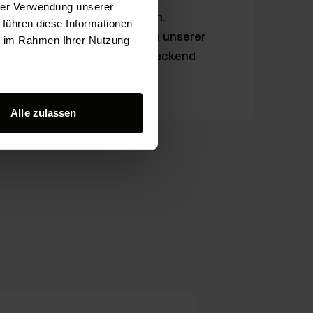
hrer Verwendung unserer
iten wir Plattform-agnostisch.
 führen diese Informationen
xeren Projekten ist es vielen unserer
ie im Rahmen Ihrer Nutzung
 objektive und qualifizierte Backend
.
Alle zulassen