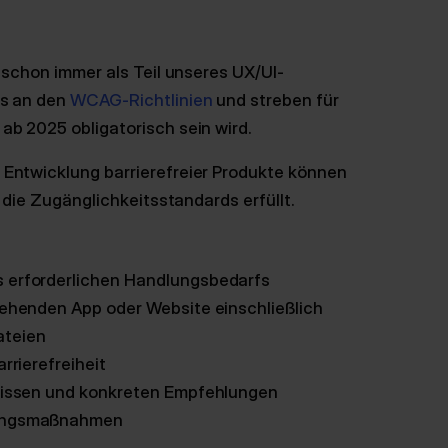
t schon immer als Teil unseres UX/UI-
ns an den
WCAG-Richtlinien
und streben für
ab 2025 obligatorisch sein wird.
 Entwicklung barrierefreier Produkte können
t die Zugänglichkeitsstandards erfüllt.
s erforderlichen Handlungsbedarfs
tehenden App oder Website einschließlich
ateien
rrierefreiheit
bnissen und konkreten Empfehlungen
rungsmaßnahmen