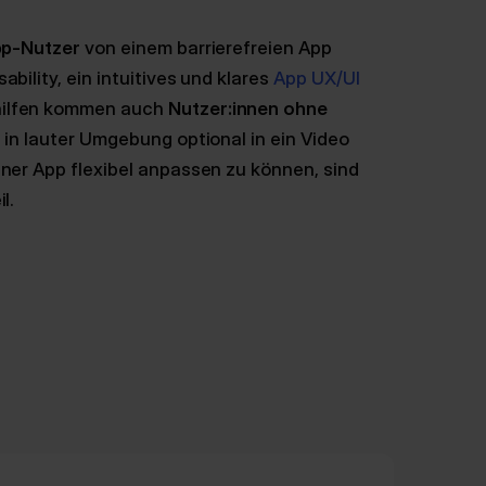
pp-Nutzer
von einem barrierefreien App
bility, ein intuitives und klares
App UX/UI
hilfen kommen auch
Nutzer:innen ohne
l in lauter Umgebung optional in ein Video
iner App flexibel anpassen zu können, sind
l.