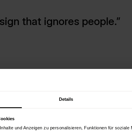
sign that ignores people.
Details
In Deutschland und der EU ist digitale Barrieref
Cookies
verpflichtet das Behindertengleichstellungsge
nhalte und Anzeigen zu personalisieren, Funktionen für soziale
Einrichtungen
, ihre Websites und Apps barrieref