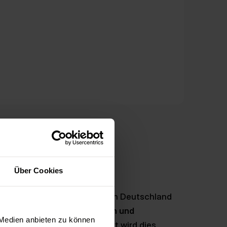
Über Cookies
reiheit gesetzlich verankert. In Deutschland
setz (BGG)
öffentliche Stellen und
 Medien anbieten zu können
rei zu gestalten. Konkretisiert wird dies