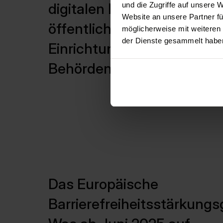
digitalen Produkten für
und die Zugriffe auf unsere 
Website an unsere Partner fü
öffentliche
möglicherweise mit weiteren
der Dienste gesammelt habe
Einrichtungen und
Behörden
Das Europäische
Barrierefreiheitsstärkungs