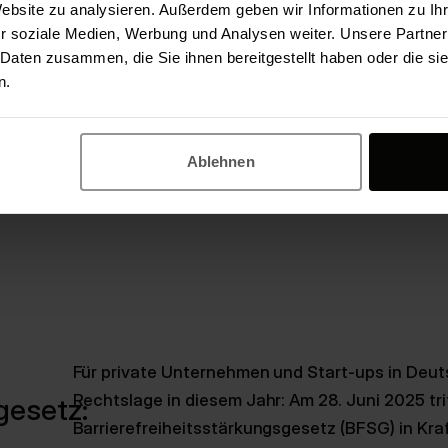
Website zu analysieren. Außerdem geben wir Informationen zu I
durch die
Barrierefreie-Informationstechnik-V
r soziale Medien, Werbung und Analysen weiter. Unsere Partner
bindende Kriterien
(basierend auf WCAG 2.1 AA) 
 Daten zusammen, die Sie ihnen bereitgestellt haben oder die s
n.
Ablehnen
Für private Unternehmen und Start-ups in Deuts
Rechtslage in diesem Jahr: Am 28. Juni 2025 tr
gesetz:
Barrierefreiheitsstärkungsgesetz (BFSG) in Kraf