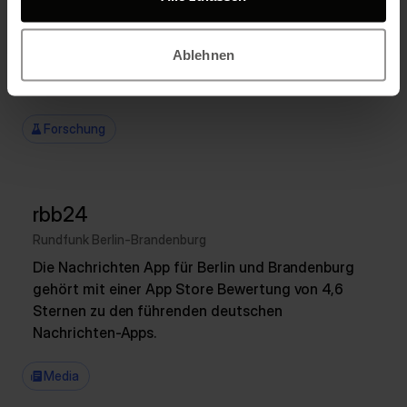
Freie Universität Berlin
Professionelle psychologische Betreuung für
Ablehnen
Unterwegs. DIRECT ist die vollständige E-Mental
Health Plattform für Praxis und Forschung.
Forschung
rbb24
Rundfunk Berlin-Brandenburg
Die Nachrichten App für Berlin und Brandenburg
gehört mit einer App Store Bewertung von 4,6
Sternen zu den führenden deutschen
Nachrichten-Apps.
Media