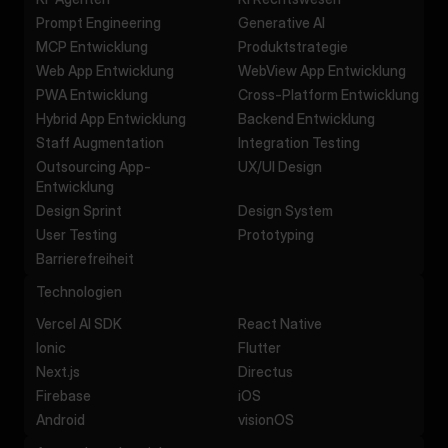
Prompt Engineering
Generative AI
MCP Entwicklung
Produktstrategie
Web App Entwicklung
WebView App Entwicklung
PWA Entwicklung
Cross-Platform Entwicklung
Hybrid App Entwicklung
Backend Entwicklung
Staff Augmentation
Integration Testing
Outsourcing App-
UX/UI Design
Entwicklung
Design Sprint
Design System
User Testing
Prototyping
Barrierefreiheit
Technologien
Vercel AI SDK
React Native
Ionic
Flutter
Next.js
Directus
Firebase
iOS
Android
visionOS