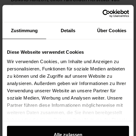
Baumaschinen.
Vertrieb
Zustimmung
Details
Über Cookies
brix2bytes
Diese Webseite verwendet Cookies
Kieback&Peter GmbH & Co. KG
Wir verwenden Cookies, um Inhalte und Anzeigen zu
Nachhaltige Gebäude dank smarter Technologie.
personalisieren, Funktionen für soziale Medien anbieten
Gestaltung einer leistungsstarken IoT-Plattform,
zu können und die Zugriffe auf unsere Website zu
die Kunden hilft, die Nachhaltigkeit ihrer Gebäude
analysieren. Außerdem geben wir Informationen zu Ihrer
datengesteuert zu optimieren.
Verwendung unserer Website an unsere Partner für
soziale Medien, Werbung und Analysen weiter. Unsere
Dashboard
Partner führen diese Informationen möglicherweise mit
weiteren Daten zusammen, die Sie ihnen bereitgestellt
haben oder die sie im Rahmen Ihrer Nutzung der Dienste
gesammelt haben.
Direct Research Platform
Alle zulassen