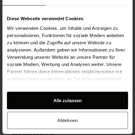
Offline
Diese Webseite verwendet Cookies
Alle Dokumente und Inhalte stehen offline zur
Wir verwenden Cookies, um Inhalte und Anzeigen zu
Verfügung, um sie in allen Nutzungsszenarien
personalisieren, Funktionen für soziale Medien anbieten
verfügbar zu halten.
zu können und die Zugriffe auf unsere Website zu
analysieren. Außerdem geben wir Informationen zu Ihrer
Verwendung unserer Website an unsere Partner für
soziale Medien, Werbung und Analysen weiter. Unsere
PIM Integration
Partner führen diese Informationen möglicherweise mit
weiteren Daten zusammen, die Sie ihnen bereitgestellt
Die App bezieht ihre Daten aus einem zentralen
haben oder die sie im Rahmen Ihrer Nutzung der Dienste
PIM-System, um stets aktuelle Informationen
gesammelt haben.
verfügbar zu halten.
Alle zulassen
Ablehnen
Single-Sign On