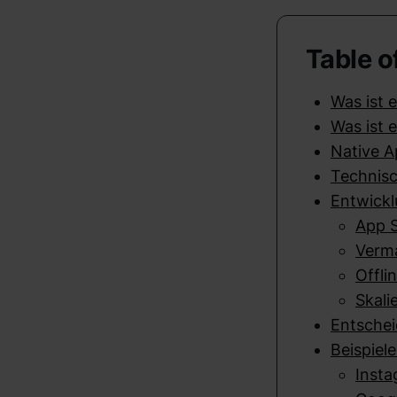
Table o
Was ist 
Was ist 
Native A
Technisc
Entwick
App S
Verma
Offli
Skali
Entschei
Beispiel
Insta