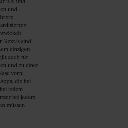
für iOS und
ten und
ehrere
ardisierten
ntwickelt
 Next.js sind
inem einzigen
ilt auch für
ten und zu einer
Nase vorn:
Apps, die bei
 bei jedem
utzer bei jedem
gen müssen