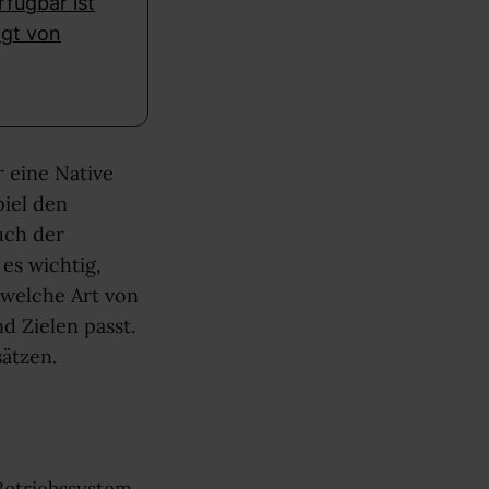
rfügbar ist
ngt von
r eine Native
piel den
uch der
 es wichtig,
 welche Art von
d Zielen passt.
ätzen.
 Betriebssystem