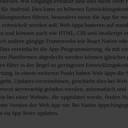
Heroes. Wie Eingangs erwähnt sind dies meist Swift 
a für Android. Dies kann zu höheren Entwicklungskos
klungszeiten führen, besonders wenn die App für m
 entwickelt werden soll. Web Apps basieren auf stand
n und können auch wie HTML, CSS und JavaScript e
ch andere gängige Frameworks wie React Native oder
. Dies vereinfacht die App-Programmierung, da mit e
e Plattformen abgedeckt werden können (gleiches g
ies führt in der Regel zu geringeren Entwicklungskos
tung. In einem weiteren Punkt haben Web Apps die 
eht, Updates vorzunehmen, geschieht dies bei Web 
rneut serverseitig geladen werden, automatisch und
ie bei einer Website, die upgedatet wurde, finden N
ste Version der Web App vor. Bei Native Apps hinge
s via App Store updaten.