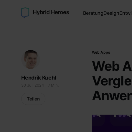
Beratung
Design
Entwi
Web Apps
Web Ap
Vergle
Hendrik Kuehl
30 Juli 2024
7 Min.
Anwen
Teilen