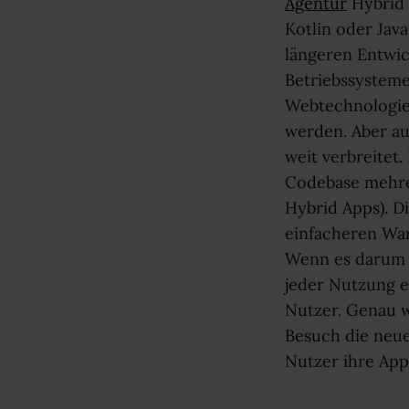
Agentur
Hybrid 
Kotlin oder Jav
längeren Entwic
Betriebssysteme
Webtechnologie
werden. Aber au
weit verbreitet
Codebase mehrer
Hybrid Apps). D
einfacheren War
Wenn es darum g
jeder Nutzung e
Nutzer. Genau w
Besuch die neue
Nutzer ihre App