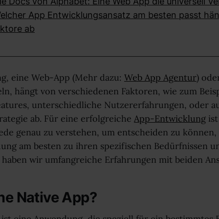
e Docs von Alphabet: Eine Web App die universell Ve
Welcher App Entwicklungsansatz am besten passt hä
aktore ab
ng, eine Web-App (Mehr dazu:
Web App Agentur
) ode
ln, hängt von verschiedenen Faktoren, wie zum Beis
tures, unterschiedliche Nutzererfahrungen, oder a
ategie ab. Für eine erfolgreiche
App-Entwicklung
ist
ede genau zu verstehen, um entscheiden zu können,
ng am besten zu ihren spezifischen Bedürfnissen un
haben wir umfangreiche Erfahrungen mit beiden Ans
ine Native App?
 ist eine Anwendung, die speziell für ein bestimmtes