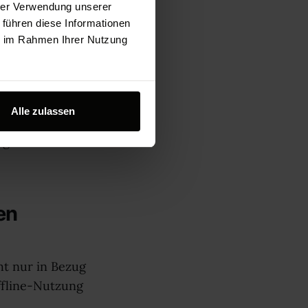
ängig und
hrer Verwendung unserer
 führen diese Informationen
Entwicklung und
ie im Rahmen Ihrer Nutzung
eiche die
-Portale), E-
rne
schiedenen
Alle zulassen
it regelmäßig
ogle Docs oder
en
ht nur in Bezug
ffline-Nutzung