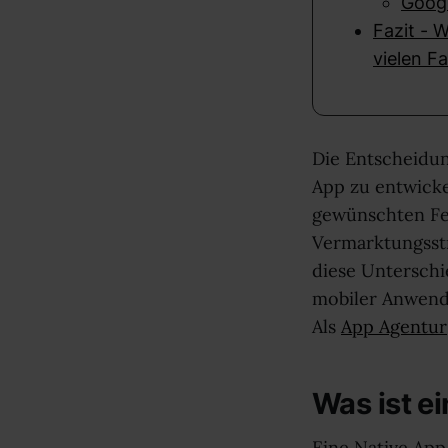
Googl
Fazit - 
vielen F
Die Entscheidu
App zu entwicke
gewünschten Fea
Vermarktungsstr
diese Unterschi
mobiler Anwendu
Als
App Agentur
Was ist e
Eine Native App