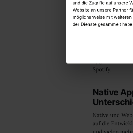
Entwicklung vo
und die Zugriffe auf unsere 
Website an unsere Partner fü
laufen sowohl a
möglicherweise mit weiteren
Wartung meist k
der Dienste gesammelt habe
hauptsächlich z
Commerce, oder
Unternehmens-A
Plattformen und
upgedatet werde
Spotify.
Native Ap
Untersch
Native und Web 
auf die Entwick
und vielen mehr