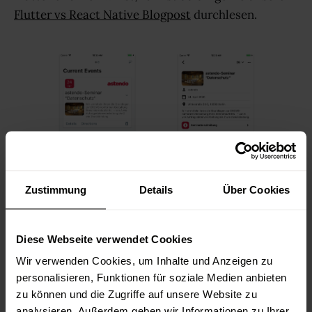
Flutter vs React Native Blogpost
durchlesen.
Zustimmung
Details
Über Cookies
Der erste Schritt war es, ein passendes Design zu
Diese Webseite verwendet Cookies
finden. Hierbei entschieden wir uns für ein von
Wir verwenden Cookies, um Inhalte und Anzeigen zu
Google Material inspiriertes Design, was der
personalisieren, Funktionen für soziale Medien anbieten
Entwicklung mit Flutter entgegenkommt. Flutter-
zu können und die Zugriffe auf unsere Website zu
Komponenten enthalten bereits ausdrucksvolle
analysieren. Außerdem geben wir Informationen zu Ihrer