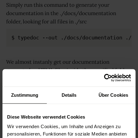
Simply run this command to generate your
documentation in the ./docs/documentation
folder, looking for all files in ./src
$ typedoc --out ./docs/documentation ./sr
We almost instanly get our documentation
generated as HTML files inside the specified folder.
Zustimmung
Details
Über Cookies
Diese Webseite verwendet Cookies
Wir verwenden Cookies, um Inhalte und Anzeigen zu
personalisieren, Funktionen für soziale Medien anbieten