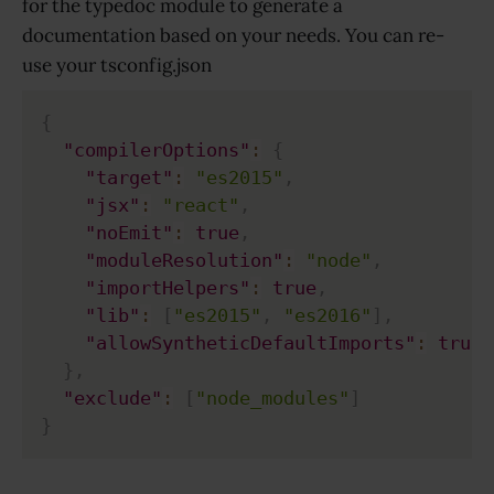
for the typedoc module to generate a
documentation based on your needs. You can re-
use your tsconfig.json
{
"compilerOptions"
:
{
"target"
:
"es2015"
,
"jsx"
:
"react"
,
"noEmit"
:
true
,
"moduleResolution"
:
"node"
,
"importHelpers"
:
true
,
"lib"
:
[
"es2015"
,
"es2016"
]
,
"allowSyntheticDefaultImports"
:
true
}
,
"exclude"
:
[
"node_modules"
]
}