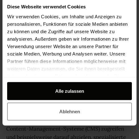
LlamaIndex und LangChain haben jeweils ihre
Diese Webseite verwendet Cookies
eigenen Stärken, wodurch sie sich ideal für
Wir verwenden Cookies, um Inhalte und Anzeigen zu
unterschiedliche Szenarien eignen. Hier eine
personalisieren, Funktionen für soziale Medien anbieten
detaillierte Gegenüberstellung:
zu können und die Zugriffe auf unsere Website zu
analysieren. Außerdem geben wir Informationen zu Ihrer
Verwendung unserer Website an unsere Partner für
LlamaIndex: Spezialist für
soziale Medien, Werbung und Analysen weiter. Unsere
Datenverwaltung
Partner führen diese Informationen möglicherweise mit
weiteren Daten zusammen, die Sie ihnen bereitgestellt
LlamaIndex zeichnet sich durch seine klare
haben oder die sie im Rahmen Ihrer Nutzung der Dienste
Ausrichtung auf die Organisation und Verwaltung
gesammelt haben.
von großen Datenmengen aus. Sehr stark
Alle zulassen
vereinfacht gesagt kann man LlamaIndex als SQL
für Fortgeschrittene bezeichnen. LlamaIndex eignet
sich daher besonders für Anwendungen und Apps,
Ablehnen
die auf interne Unternehmensdatenbanken und
Content-Management-Systeme (CMS) zugreifen
und beispielsweise darauf abzielen, spezialisierte