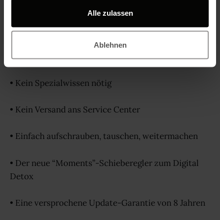
gesammelt haben.
Alle zulassen
Proof dafür:
• Reparierbar ab Werk – mit beiliegendem
Ablehnen
Schraubenzieher
• Kein Spezialwissen nötig
• Kein Versand ans Service Center
• Einfach aufschrauben, tauschen, weitermachen
• Der neue “Moments”-Schieberegler zum Digital
Detox
• Eine versprochene Update-Garantie von 8 Jahren