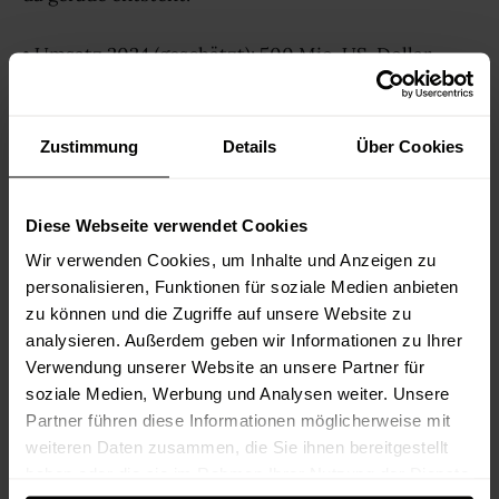
• Umsatz 2024 (geschätzt): 500 Mio. US-Dollar
• Wachstum gegenüber Vorjahr: +150 %
Zustimmung
Details
Über Cookies
• Bisher verkauft: über 7 Mio. Geräte
Diese Webseite verwendet Cookies
• Investoren: u. a. Tiger Global, Qualcomm Ventures,
Wir verwenden Cookies, um Inhalte und Anzeigen zu
GV und Highland Europe
personalisieren, Funktionen für soziale Medien anbieten
zu können und die Zugriffe auf unsere Website zu
Auch das niederländische Unternehmen
Fairphone
analysieren. Außerdem geben wir Informationen zu Ihrer
begeistert mich schon lange. Trotz hart
Verwendung unserer Website an unsere Partner für
umkämpften Smartphone-Markts gelingt es ihnen,
soziale Medien, Werbung und Analysen weiter. Unsere
inzwischen in der 6. Generation ein Gerät zu bauen,
Partner führen diese Informationen möglicherweise mit
das auf Fairness, Nachhaltigkeit und Langlebigkeit
weiteren Daten zusammen, die Sie ihnen bereitgestellt
setzt.
haben oder die sie im Rahmen Ihrer Nutzung der Dienste