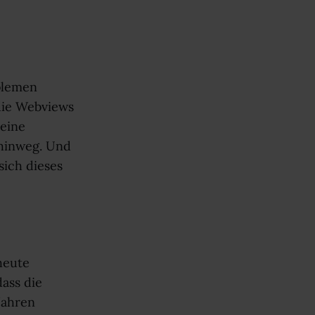
blemen
 die Webviews
 eine
 hinweg. Und
sich dieses
heute
dass die
Jahren