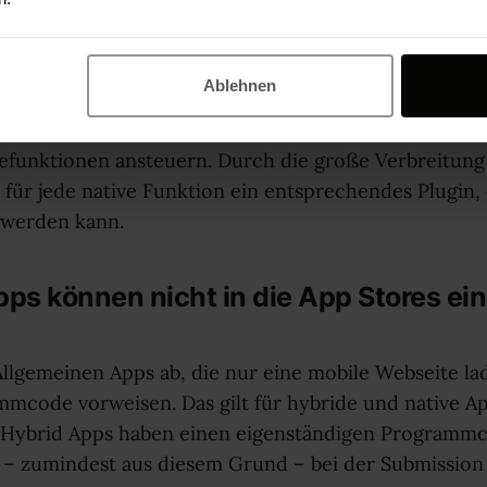
pps sind funktional eingeschränkt
ßen „hybrid“, da sie Elemente von Webseiten und na
Ablehnen
ative Anteil ist zum Beispiel der Zugriff auf die Har
Geräts wie Kamera, GPS, Kompass oder Telefon. Dadu
efunktionen ansteuern. Durch die große Verbreitung
t für jede native Funktion ein entsprechendes Plugin, 
rt werden kann.
pps können nicht in die App Stores ein
Allgemeinen Apps ab, die nur eine mobile Webseite l
mcode vorweisen. Das gilt für hybride und native A
 Hybrid Apps haben einen eigenständigen Programm
– zumindest aus diesem Grund – bei der Submission