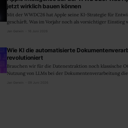
jetzt wirklich bauen können
Mit der WWDC26 hat Apple seine KI-Strategie für Entwi
geschärft. Was im Vorjahr noch als vorsichtiger Einstieg wi
ernstzunehmendes Werkzeug-Set: ein natives Framewor
Jan Gerwin
16 Juni 2026
Models, multimodale On-Device-Verarbeitung, eine tie
von App-Inhalten mit Siri und Spotlight und ein Geschäf
Wie KI die automatisierte Dokumentenverar
revolutioniert
Brauchen wir für die Datenextraktion noch klassische O
Nutzung von LLMs bei der Dokumentenverarbeitung die Präzi
meisten Fällen nicht mehr. Multimodale LLMs verarbei
Jan Gerwin
09 Juni 2026
oder Verträge direkt als Bild und spucken sofort saubere
klassische, mehrstufige OCR-Pipeline entfällt komplett. 