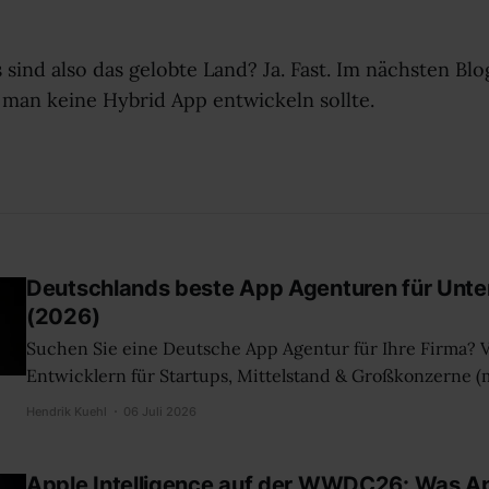
sind also das gelobte Land? Ja. Fast. Im nächsten Blo
man keine Hybrid App entwickeln sollte.
Deutschlands beste App Agenturen für Unt
(2026)
Suchen Sie eine Deutsche App Agentur für Ihre Firma? 
Entwicklern für Startups, Mittelstand & Großkonzerne (m
Budget & Technologie). Deutschlands beste App-Agentur für Startups, den
Hendrik Kuehl
06 Juli 2026
Mittelstand & Großkonzerne App-Agenturen gibt es mittlerweile wie Sand
am Meer. Und selbst für technisch beschlagene Product
Apple Intelligence auf der WWDC26: Was A