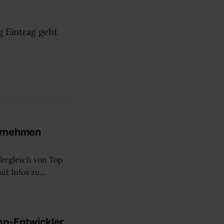
g Eintrag geht
ernehmen
Vergleich von Top
it Infos zu
 Manager
pp-Entwickler