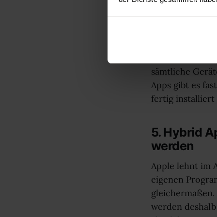
4. Hybrid A
Hybrid Apps hei
verbinden. Der n
Funktionen des 
sämtliche Gerät
Apps gibt es fas
fertig installie
5. Hybrid A
werden
Apple lehnt im 
eigenen Program
gleichermaßen.
werden deshalb 