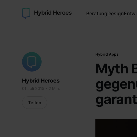
Beratung
Design
Entwi
Hybrid Apps
Myth B
gegenü
Hybrid Heroes
01 Juli 2015
2 Min.
garant
Teilen