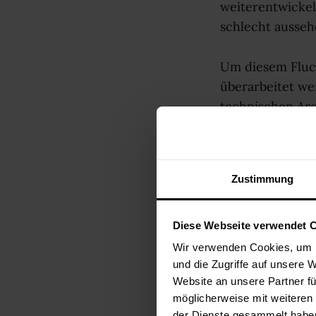
weiterentwickeln
schlecht ausseh
Um diesem Fluc
überarbeitet we
technischen Arc
Framework7 oder
moderne eigene
Zustimmung
3. Hybrid 
Mobile Webseite
Diese Webseite verwendet 
geladen werden.
Wir verwenden Cookies, um I
benötigen genaus
und die Zugriffe auf unsere 
„2048“ zum Beis
Website an unsere Partner fü
möglicherweise mit weiteren
der Dienste gesammelt habe