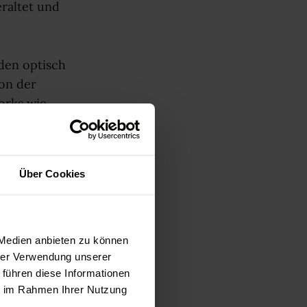
eraltet und
den optisch
von der
orks wie
noch dazu
Über Cookies
rbindung
tt vom Server
eliefert und
 Medien anbieten zu können
ebte Spiel
hrer Verwendung unserer
 führen diese Informationen
ie im Rahmen Ihrer Nutzung