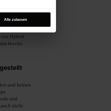
tiven Apps
Alle zulassen
dware-
rch lassen sich
 von Hybrid
das bereits
gestellt
aden und keinen
pps
code und
 auch nicht